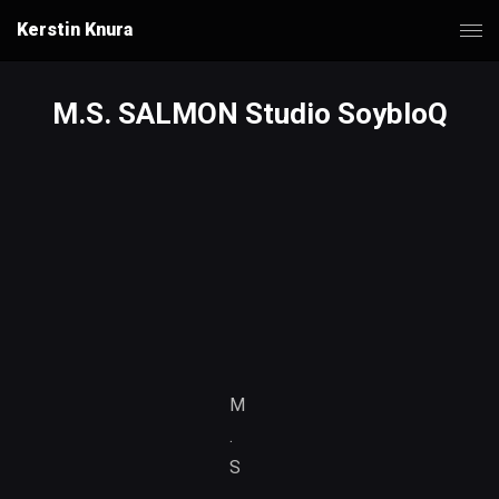
Kerstin Knura
M.S. SALMON Studio SoybloQ
M
.
S
.